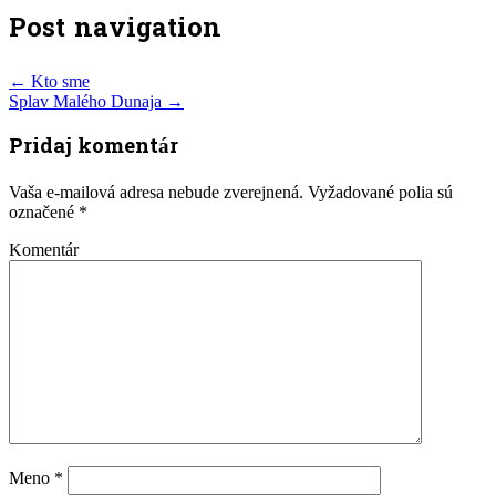
Post navigation
←
Kto sme
Splav Malého Dunaja
→
Pridaj komentár
Vaša e-mailová adresa nebude zverejnená.
Vyžadované polia sú
označené
*
Komentár
Meno
*