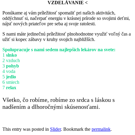
VZDELÁVANIE <
Ponúkame aj vám príležitosť spomaliť pri našich aktivitách,
oddýchnuť si, načerpať energiu v krásnej prírode so svojimi deťmi,
nájsť nových priateľov pre seba aj svoje ratolesti.
S nami máte jedinečnú príležitosť plnohodnotne využiť voľný čas a
užiť si kopec zábavy v kruhy svojich najbližších.
Spolupracuje s nami sedem najlepších lekárov na svete:
1
slnko
2 vzduch
3
pohyb
4 voda
5
jedlo
6 smiech
7
relax
Všetko, čo robíme, robíme zo srdca s láskou s
nadšením a dlhoročnými skúsenosťami.
This entry was posted in
Slider
. Bookmark the
permalink
.