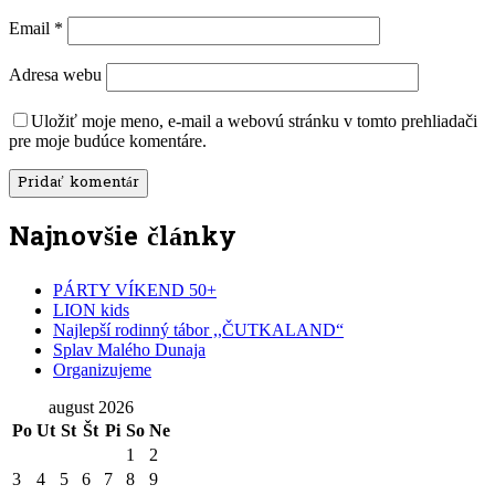
Email
*
Adresa webu
Uložiť moje meno, e-mail a webovú stránku v tomto prehliadači
pre moje budúce komentáre.
Najnovšie články
PÁRTY VÍKEND 50+
LION kids
Najlepší rodinný tábor ,,ČUTKALAND“
Splav Malého Dunaja
Organizujeme
august 2026
Po
Ut
St
Št
Pi
So
Ne
1
2
3
4
5
6
7
8
9