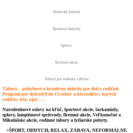
Strelecký krúžok
Športové aktivity
Splavy
Sezónne akcie
Tábory pre rodinky s deťmi
Tábory – pohybové a kreatívne aktivity pre deti s rodičmi.
Program pre deti od 0 do 15 rokov a ich rodičov, starých
rodičov, tety, ujov . . .
Narodeninové oslavy na kľúč, športové akcie, šarkaniády,
splavy, lampiónové sprievody, firemné akcie, Veľkonočné a
Mikulášske akcie, rodinné tábory a lyžiarske pobyty.
>ŠPORT, ODDYCH, RELAX, ZÁBAVA, NEFORMÁLNE