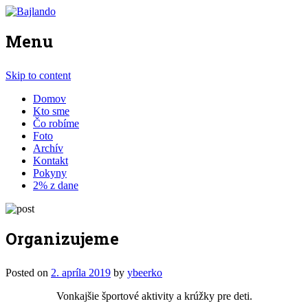
Menu
Skip to content
Domov
Kto sme
Čo robíme
Foto
Archív
Kontakt
Pokyny
2% z dane
Organizujeme
Posted on
2. apríla 2019
by
ybeerko
Vonkajšie športové aktivity a krúžky pre deti.