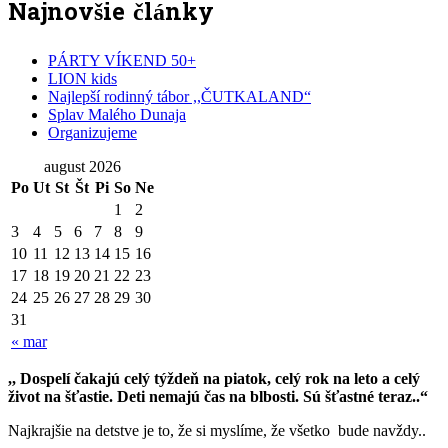
Najnovšie články
PÁRTY VÍKEND 50+
LION kids
Najlepší rodinný tábor ,,ČUTKALAND“
Splav Malého Dunaja
Organizujeme
august 2026
Po
Ut
St
Št
Pi
So
Ne
1
2
3
4
5
6
7
8
9
10
11
12
13
14
15
16
17
18
19
20
21
22
23
24
25
26
27
28
29
30
31
« mar
,, Dospelí čakajú celý týždeň na piatok, celý rok na leto a celý
život na šťastie. Deti nemajú čas na blbosti. Sú šťastné teraz..“
Najkrajšie na detstve je to, že si myslíme, že všetko bude navždy..