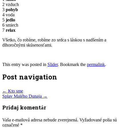
2 vzduch
3
pohyb
4 voda
5
jedlo
6 smiech
7
relax
Všetko, čo robíme, robíme zo srdca s láskou s nadšením a
dlhoročnými skúsenosťami.
This entry was posted in
Slider
. Bookmark the
permalink
.
Post navigation
←
Kto sme
Splav Malého Dunaja
→
Pridaj komentár
Vaša e-mailová adresa nebude zverejnená.
Vyžadované polia sú
označené
*