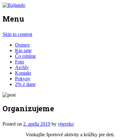
Menu
Skip to content
Domov
Kto sme
Čo robíme
Foto
Archív
Kontakt
Pokyny
2% z dane
Organizujeme
Posted on
2. apríla 2019
by
ybeerko
Vonkajšie športové aktivity a krúžky pre deti.