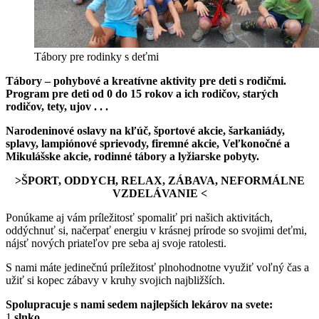
Tábory pre rodinky s deťmi
Tábory – pohybové a kreatívne aktivity pre deti s rodičmi.
Program pre deti od 0 do 15 rokov a ich rodičov, starých
rodičov, tety, ujov . . .
Narodeninové oslavy na kľúč, športové akcie, šarkaniády,
splavy, lampiónové sprievody, firemné akcie, Veľkonočné a
Mikulášske akcie, rodinné tábory a lyžiarske pobyty.
>ŠPORT, ODDYCH, RELAX, ZÁBAVA, NEFORMÁLNE
VZDELÁVANIE <
Ponúkame aj vám príležitosť spomaliť pri našich aktivitách,
oddýchnuť si, načerpať energiu v krásnej prírode so svojimi deťmi,
nájsť nových priateľov pre seba aj svoje ratolesti.
S nami máte jedinečnú príležitosť plnohodnotne využiť voľný čas a
užiť si kopec zábavy v kruhy svojich najbližších.
Spolupracuje s nami sedem najlepších lekárov na svete:
1
slnko